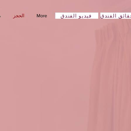
فيديو الفندق
More
الحجز
م